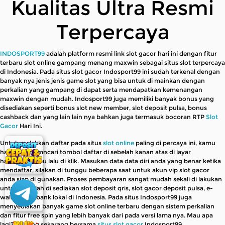
Kualitas Ultra Resmi
Referral
Terpercaya
Promosi
INDOSPORT99
adalah platform resmi link slot gacor hari ini dengan fitur
Hubungi Kami
terbaru slot online gampang menang maxwin sebagai situs slot terpercaya
di Indonesia. Pada situs slot gacor Indosport99 ini sudah terkenal dengan
Live Chat
banyak nya jenis jenis game slot yang bisa untuk di mainkan dengan
perkalian yang gampang di dapat serta mendapatkan kemenangan
Pengaduan Customer
maxwin dengan mudah. Indosport99 juga memiliki banyak bonus yang
disediakan seperti bonus slot new member, slot deposit pulsa, bonus
cashback dan yang lain lain nya bahkan juga termasuk bocoran RTP
Slot
Pilih Bahasa:
Gacor
Hari Ini.
Untuk melakkan daftar pada situs
slot online
paling di percaya ini, kamu
hanya perlu mncari tombol daftar di sebelah kanan atas di layar
handphone mu lalu di klik. Masukan data data diri anda yang benar ketika
MASUK
DAFTAR
mendaftar, silakan di tunggu beberapa saat untuk akun vip slot gacor
anda siap di gunakan. Proses pembayaran sangat mudah sekali di lakukan
untuk itu telah di sediakan slot deposit qris, slot gacor deposit pulsa, e-
&copy; INDOSPORT99: Link Platform Gaming
wallet serta bank lokal di Indonesia. Pada situs Indosport99 juga
Kualitas Ultra Resmi Terpercaya. Hak Cipta
menyediakan banyak game slot online terbaru dengan sistem perkalian
Dilindungi.
dan fitur free spin yang lebih banyak dari pada versi lama nya. Mau apa
lagi? Gabung sekarang bersama
situs slot gacor
Indosport99.