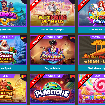
PROMO
PROMO
perMania
Slot Mania Olympus
Slot Mania P
SKLUSIF
EKSKLUSIF
EKSKLU
PROMO
as Spark
Saiyan Mania
Slot Mania Hi
SKLUSIF
EKSKLUSIF
EKSKLU
PROMO
PROMO