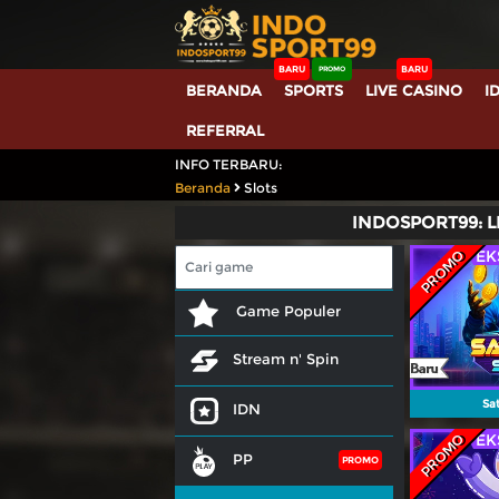
BARU
BARU
PROMO
BERANDA
SPORTS
LIVE CASINO
I
REFERRAL
INFO TERBARU:
Selamat d
Beranda
Slots
INDOSPORT99: L
EK
PROMO
Game Populer
Stream n' Spin
Sat
IDN
EK
PROMO
PP
PROMO