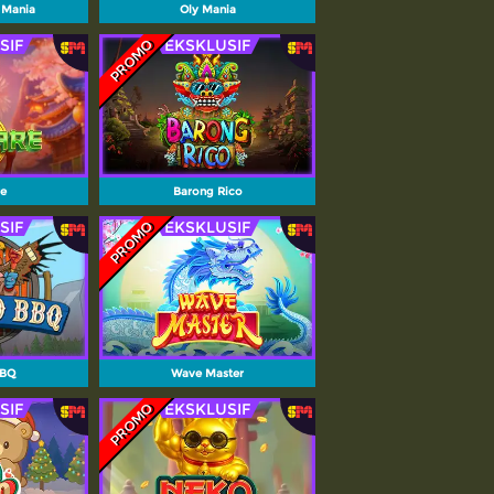
 Mania
Oly Mania
SIF
EKSKLUSIF
PROMO
e
Barong Rico
SIF
EKSKLUSIF
PROMO
BBQ
Wave Master
SIF
EKSKLUSIF
PROMO